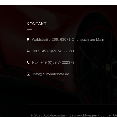
KONTAKT
Waldstraße 266, 63071 Offenbach am Main
Tel.: +49 (0)69 74222380
Fax: +49 (0)69 74222379
info@autohausstar.de
© 2026
Autohausstar - Gebrauchtwagen - Junger G