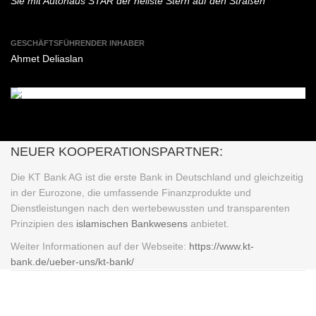
Sie mit Autohaus STAR der hellste Stern auf den Straßen
GESCHÄFTSFÜHRENDER INHABER
AHMET DELIASLAN
Ahmet Deliaslan
Geschäftsführender Inhaber
NEUER KOOPERATIONSPARTNER:
Die KT Bank AG ist die erste Bank in Deutschland und gleichzeitig
in der Eurozone, die umfassende Finanzprodukte und
Dienstleistungen nach den wertebewussten und transparenten
Prinzipien des
islamischen Bankwesens
anbietet.
Weiter Informationen auf der Webseite:
https://www.kt-
bank.de/ueber-uns/kt-bank/