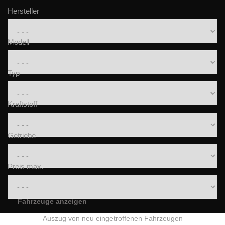
Hersteller
Modell
Typ
Kraftstoff
Getriebe
Preis max.
Fahrzeuge anzeigen
Auszug von neu eingetroffenen Fahrzeugen