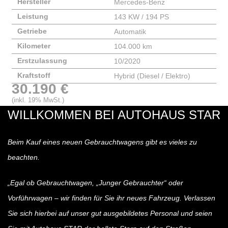
Hersteller
Mercedes-Benz
Leistung
143 KW / 194 PS
Getriebe
Automatik
Kilometer
104.000 km
Erstzulassung
10/2020
Kraftstoff
Hybrid (Diesel / Elektro)
30.190 €
(inkl. 19% MwSt.)
WILLKOMMEN BEI AUTOHAUS STAR
Beim Kauf eines neuen Gebrauchtwagens gibt es vieles zu
beachten.
„Egal ob Gebrauchtwagen, „Junger Gebrauchter“ oder
Vorführwagen – wir finden für Sie ihr neues Fahrzeug. Verlassen
Sie sich hierbei auf unser gut ausgebildetes Personal und seien