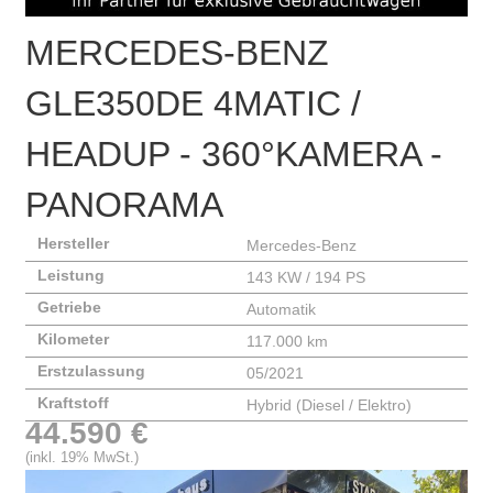
MERCEDES-BENZ
GLE350DE 4MATIC /
HEADUP - 360°KAMERA -
PANORAMA
Hersteller
Mercedes-Benz
Leistung
143 KW / 194 PS
Getriebe
Automatik
Kilometer
117.000 km
Erstzulassung
05/2021
Kraftstoff
Hybrid (Diesel / Elektro)
44.590 €
(inkl. 19% MwSt.)