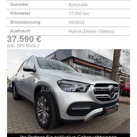
Getriebe
Automatik
Kilometer
77.000 km
Erstzulassung
09/2022
Kraftstoff
Hybrid (Diesel / Elektro)
37.590 €
(inkl. 19% MwSt.)