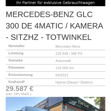
MERCEDES-BENZ
GLC
300 DE 4MATIC / KAMERA
- SITZHZ - TOTWINKEL
Hersteller
Mercedes-Benz
Leistung
225 KW / 306 PS
Getriebe
Automatik
Kilometer
120.000 km
Erstzulassung
04/2021
Kraftstoff
Hybrid (Diesel / Elektro)
29.587 €
(inkl. 19% MwSt.)