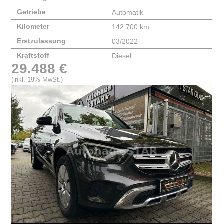
Getriebe
Automatik
Kilometer
142.700 km
Erstzulassung
03/2022
Kraftstoff
Diesel
29.488 €
(inkl. 19% MwSt.)