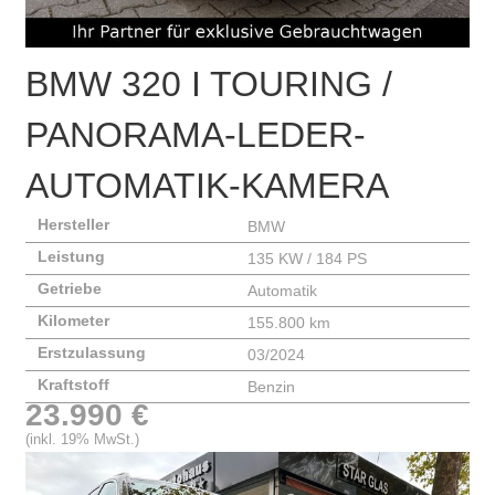
BMW
320 I TOURING /
PANORAMA-LEDER-
AUTOMATIK-KAMERA
Hersteller
BMW
Leistung
135 KW / 184 PS
Getriebe
Automatik
Kilometer
155.800 km
Erstzulassung
03/2024
Kraftstoff
Benzin
23.990 €
(inkl. 19% MwSt.)