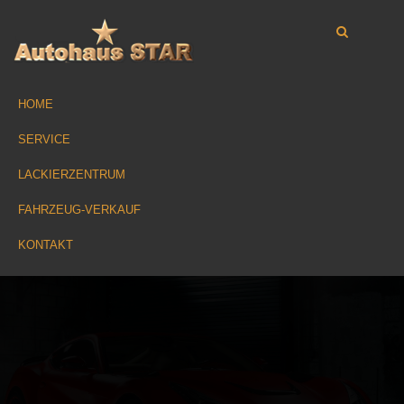
HOME
SERVICE
LACKIERZENTRUM
FAHRZEUG-VERKAUF
KONTAKT