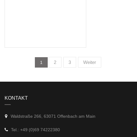
2
3
Weiter
1
KONTAKT
Waldstraße 266, 63071 Offenbach am Main
Tel.: +49 (0)69 74222380