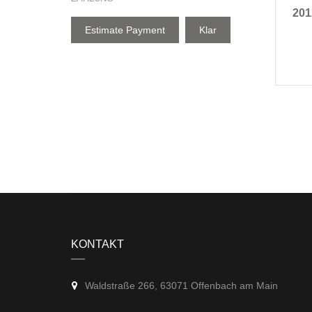
2
201
Estimate Payment
Klar
KONTAKT
Waldstraße 266, 63071 Offenbach am Main