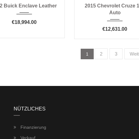
012
Automatic 6-Speed
2015
Automatic 6-S
2 Buick Enclave Leather
2015 Chevrolet Cruze 
84082
20662
Auto
€18,994.00
€12,631.00
2
3
Weit
1
NÜTZLICHES
Finanzierung
Verkauf