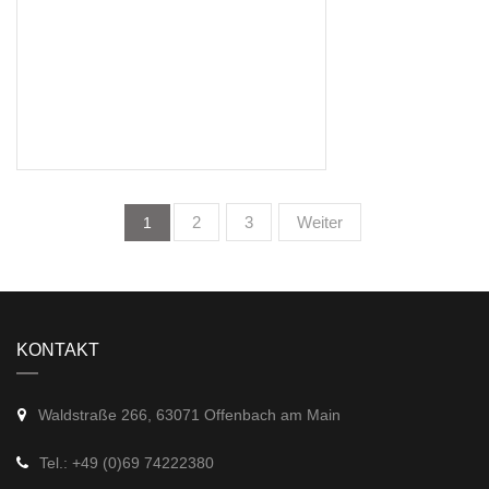
2
3
Weiter
1
KONTAKT
Waldstraße 266, 63071 Offenbach am Main
Tel.: +49 (0)69 74222380