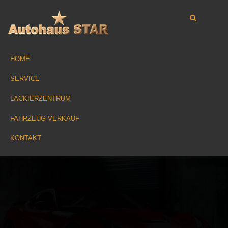
HOME
SERVICE
LACKIERZENTRUM
FAHRZEUG-VERKAUF
KONTAKT