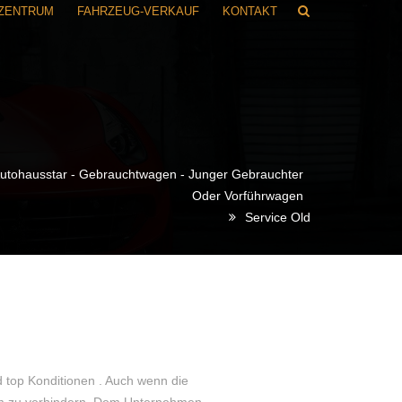
RZENTRUM
FAHRZEUG-VERKAUF
KONTAKT
utohausstar - Gebrauchtwagen - Junger Gebrauchter
Oder Vorführwagen
Service Old
d top Konditionen . Auch wenn die