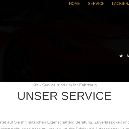
HOME
SERVICE
LACKIE
A
Kfz - Service rund um Ihr Fahrzeug
UNSER SERVICE
tet auf Sie mit nützlichen Eigenschaften: Beratung, Zuverlässigkeit un