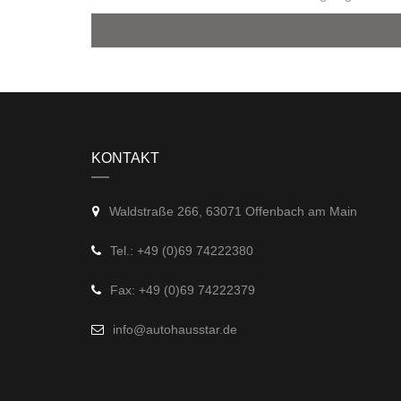
KONTAKT
Waldstraße 266, 63071 Offenbach am Main
Tel.: +49 (0)69 74222380
Fax: +49 (0)69 74222379
info@autohausstar.de