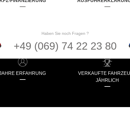
KFZ-FINANZIERUNG
AUSFUHRERKLÄRUN
Haben Sie noch Fragen ?
+49 (069) 74 22 23 80
JAHRE ERFAHRUNG
VERKAUFTE FAHRZE
JÄHRLICH