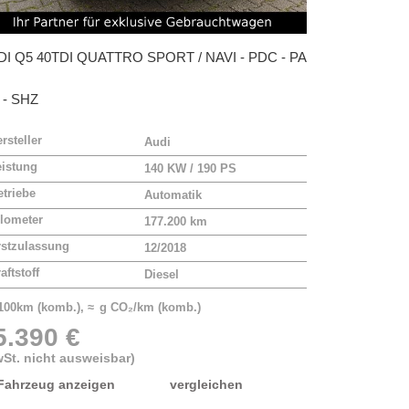
DI
Q5 40TDI QUATTRO SPORT / NAVI - PDC - PA
 - SHZ
rsteller
Audi
eistung
140 KW / 190 PS
triebe
Automatik
lometer
177.200 km
rstzulassung
12/2018
aftstoff
Diesel
/100km (komb.), ≈ g CO₂/km (komb.)
5.390 €
St. nicht ausweisbar)
Fahrzeug anzeigen
vergleichen