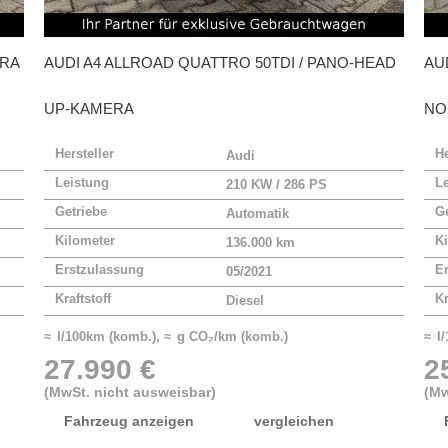
ERA
AUDI
A4 ALLROAD QUATTRO 50TDI / PANO-HEAD
AU
UP-KAMERA
NO
Hersteller
He
Audi
Leistung
L
210 KW / 286 PS
Getriebe
Ge
Automatik
Kilometer
Ki
136.000 km
Erstzulassung
E
05/2021
Kraftstoff
Kr
Diesel
≈ l/100km (komb.), ≈ g CO₂/km (komb.)
≈ l
27.990 €
2
(MwSt. nicht ausweisbar)
(Mw
Fahrzeug anzeigen
vergleichen