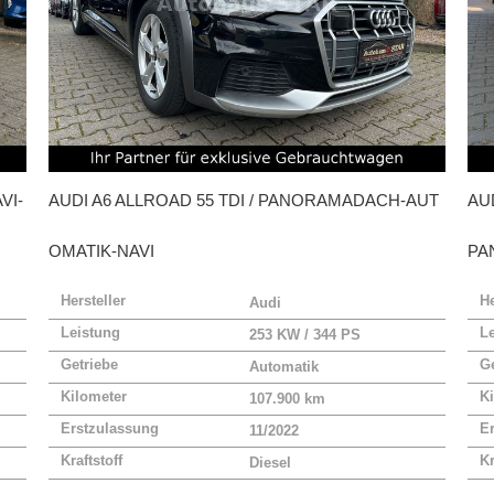
VI-
AUDI
A6 ALLROAD 55 TDI / PANORAMADACH-AUT
AU
OMATIK-NAVI
PA
Hersteller
He
Audi
Leistung
L
253 KW / 344 PS
Getriebe
Ge
Automatik
Kilometer
Ki
107.900 km
Erstzulassung
E
11/2022
Kraftstoff
Kr
Diesel