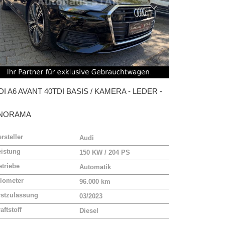
DI
A6 AVANT 40TDI BASIS / KAMERA - LEDER -
NORAMA
rsteller
Audi
eistung
150 KW / 204 PS
triebe
Automatik
lometer
96.000 km
rstzulassung
03/2023
aftstoff
Diesel