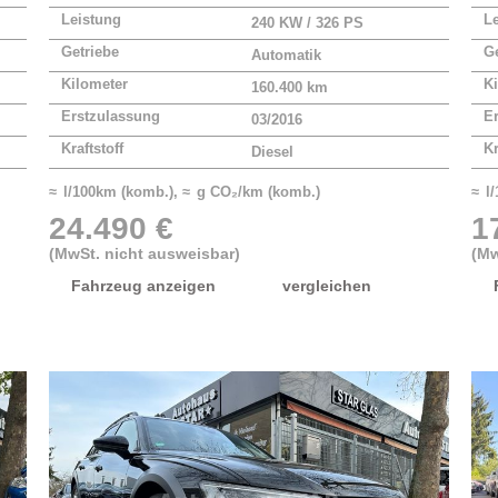
Leistung
L
240 KW / 326 PS
Getriebe
Ge
Automatik
Kilometer
Ki
160.400 km
Erstzulassung
E
03/2016
Kraftstoff
Kr
Diesel
≈ l/100km (komb.), ≈ g CO₂/km (komb.)
≈ l
24.490 €
1
(MwSt. nicht ausweisbar)
(Mw
Fahrzeug anzeigen
vergleichen