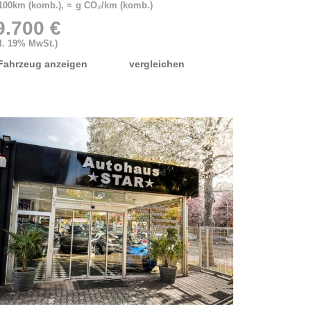
/100km (komb.), ≈ g CO₂/km (komb.)
9.700 €
kl. 19% MwSt.)
Fahrzeug anzeigen
vergleichen