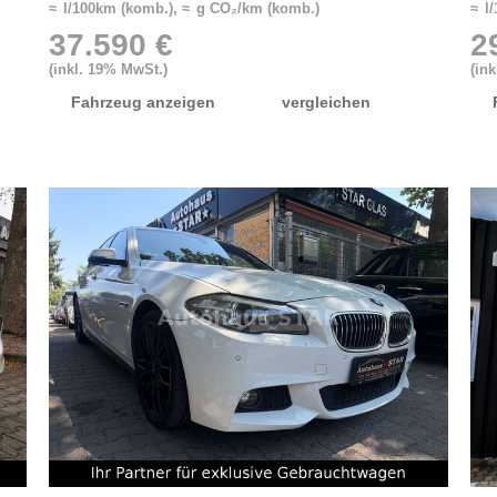
≈ l/100km (komb.), ≈ g CO₂/km (komb.)
≈ l
37.590 €
2
(inkl. 19% MwSt.)
(in
Fahrzeug anzeigen
vergleichen