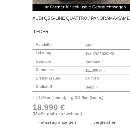
AUDI
Q5 S-LINE QUATTRO / PANORAMA-KAM
-LEDER
Hersteller
Audi
Leistung
162 KW / 220 PS
Getriebe
Automatik
Kilometer
111.300 km
Erstzulassung
08/2015
Kraftstoff
Benzin
≈ l/100km (komb.), ≈ g CO₂/km (komb.)
18.990 €
(MwSt. nicht ausweisbar)
Fahrzeug anzeigen
vergleichen