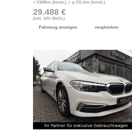
≈ l/100km (komb.), ≈ g CO₂/km (komb.)
29.488 €
(inkl. 19% MwSt.)
Fahrzeug anzeigen
vergleichen