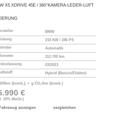
MW
X5 XDRIVE 45E / 360°KAMERA-LEDER-LUFT
DERUNG
rsteller
BMW
eistung
210 KW / 286 PS
triebe
Automatik
lometer
112.700 km
rstzulassung
03/2023
aftstoff
Hybrid (Benzin/Elektro)
/100km (komb.), ≈ g CO₂/km (komb.)
5.990 €
kl. 19% MwSt.)
Fahrzeug anzeigen
vergleichen