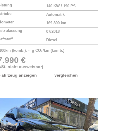
eistung
140 KW / 190 PS
triebe
Automatik
lometer
169.800 km
rstzulassung
07/2018
aftstoff
Diesel
/100km (komb.), ≈ g CO₂/km (komb.)
7.990 €
St. nicht ausweisbar)
Fahrzeug anzeigen
vergleichen