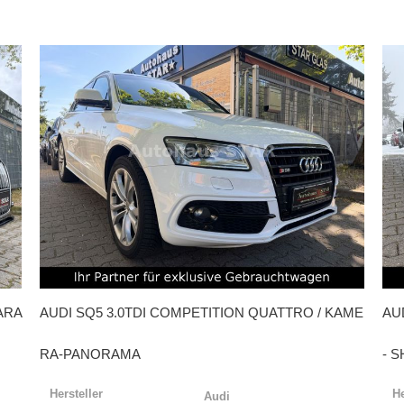
ARA
AUDI
SQ5 3.0TDI COMPETITION QUATTRO / KAME
AU
RA-PANORAMA
- S
Hersteller
He
Audi