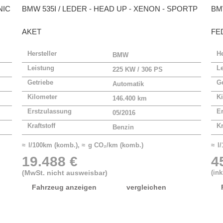
NIC
BMW
535I / LEDER - HEAD UP - XENON - SPORTP
B
AKET
FE
Hersteller
He
BMW
Leistung
L
225 KW / 306 PS
Getriebe
Ge
Automatik
Kilometer
Ki
146.400 km
Erstzulassung
E
05/2016
Kraftstoff
Kr
Benzin
≈ l/100km (komb.), ≈ g CO₂/km (komb.)
≈ l
19.488 €
4
(MwSt. nicht ausweisbar)
(in
Fahrzeug anzeigen
vergleichen