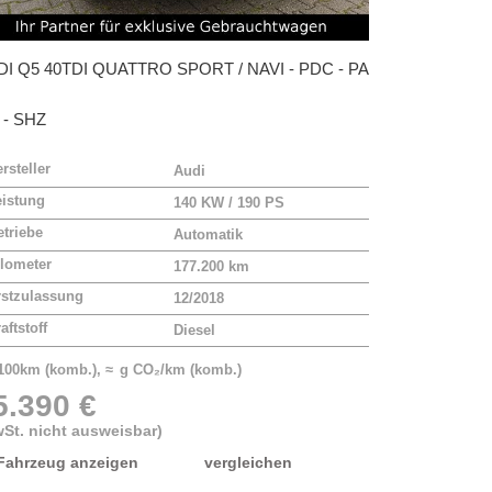
DI
Q5 40TDI QUATTRO SPORT / NAVI - PDC - PA
 - SHZ
rsteller
Audi
eistung
140 KW / 190 PS
triebe
Automatik
lometer
177.200 km
rstzulassung
12/2018
aftstoff
Diesel
/100km (komb.), ≈ g CO₂/km (komb.)
5.390 €
St. nicht ausweisbar)
Fahrzeug anzeigen
vergleichen