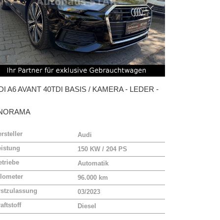
DI
A6 AVANT 40TDI BASIS / KAMERA - LEDER -
NORAMA
rsteller
Audi
eistung
150 KW / 204 PS
triebe
Automatik
lometer
96.000 km
rstzulassung
03/2023
aftstoff
Diesel