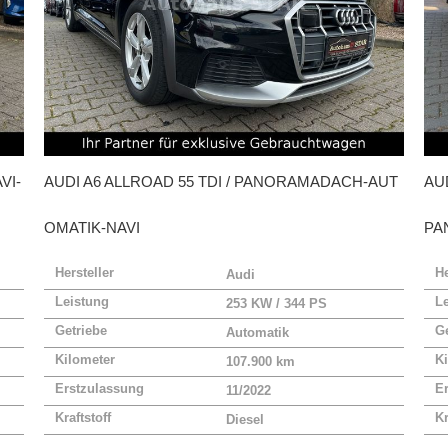
VI-
AUDI
A6 ALLROAD 55 TDI / PANORAMADACH-AUT
AU
OMATIK-NAVI
PA
Hersteller
He
Audi
Leistung
L
253 KW / 344 PS
Getriebe
Ge
Automatik
Kilometer
Ki
107.900 km
Erstzulassung
E
11/2022
Kraftstoff
Kr
Diesel