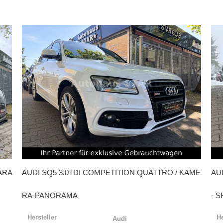
ARA
AUDI
SQ5 3.0TDI COMPETITION QUATTRO / KAME
AU
RA-PANORAMA
- S
Hersteller
He
Audi