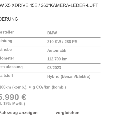
MW
X5 XDRIVE 45E / 360°KAMERA-LEDER-LUFT
DERUNG
rsteller
BMW
eistung
210 KW / 286 PS
triebe
Automatik
lometer
112.700 km
rstzulassung
03/2023
aftstoff
Hybrid (Benzin/Elektro)
/100km (komb.), ≈ g CO₂/km (komb.)
5.990 €
kl. 19% MwSt.)
Fahrzeug anzeigen
vergleichen