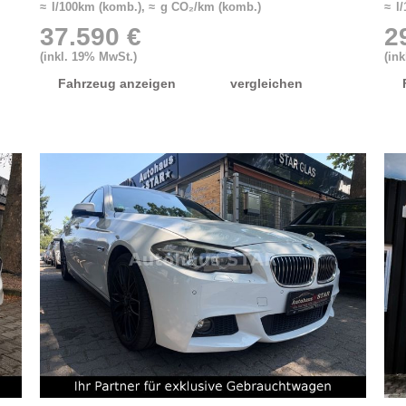
≈ l/100km (komb.), ≈ g CO₂/km (komb.)
≈ l
37.590 €
2
(inkl. 19% MwSt.)
(in
Fahrzeug anzeigen
vergleichen