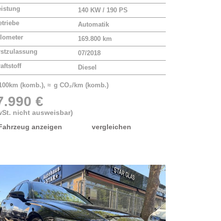
eistung
140 KW / 190 PS
triebe
Automatik
lometer
169.800 km
rstzulassung
07/2018
aftstoff
Diesel
/100km (komb.), ≈ g CO₂/km (komb.)
7.990 €
St. nicht ausweisbar)
Fahrzeug anzeigen
vergleichen