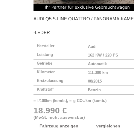
AUDI
Q5 S-LINE QUATTRO / PANORAMA-KAM
-LEDER
Hersteller
Audi
Leistung
162 KW / 220 PS
Getriebe
Automatik
Kilometer
111.300 km
Erstzulassung
08/2015
Kraftstoff
Benzin
≈ l/100km (komb.), ≈ g CO₂/km (komb.)
18.990 €
(MwSt. nicht ausweisbar)
Fahrzeug anzeigen
vergleichen