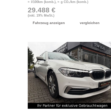
≈ l/100km (komb.), ≈ g CO₂/km (komb.)
29.488 €
(inkl. 19% MwSt.)
Fahrzeug anzeigen
vergleichen