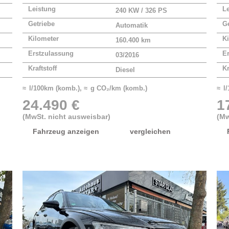
Leistung
L
240 KW / 326 PS
Getriebe
Ge
Automatik
Kilometer
Ki
160.400 km
Erstzulassung
E
03/2016
Kraftstoff
Kr
Diesel
≈ l/100km (komb.), ≈ g CO₂/km (komb.)
≈ l
24.490 €
1
(MwSt. nicht ausweisbar)
(Mw
Fahrzeug anzeigen
vergleichen