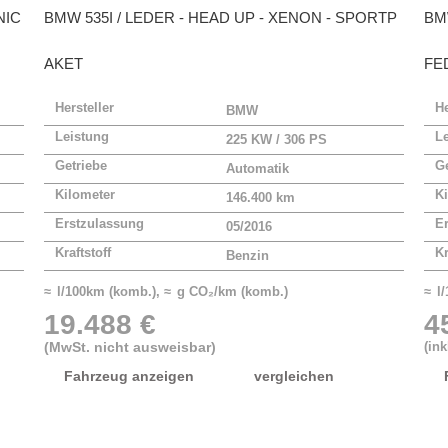
NIC
BMW
535I / LEDER - HEAD UP - XENON - SPORTP
B
AKET
FE
Hersteller
He
BMW
Leistung
L
225 KW / 306 PS
Getriebe
Ge
Automatik
Kilometer
Ki
146.400 km
Erstzulassung
E
05/2016
Kraftstoff
Kr
Benzin
≈ l/100km (komb.), ≈ g CO₂/km (komb.)
≈ l
19.488 €
4
(MwSt. nicht ausweisbar)
(in
Fahrzeug anzeigen
vergleichen