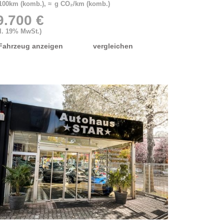
/100km (komb.), ≈ g CO₂/km (komb.)
9.700 €
kl. 19% MwSt.)
Fahrzeug anzeigen
vergleichen