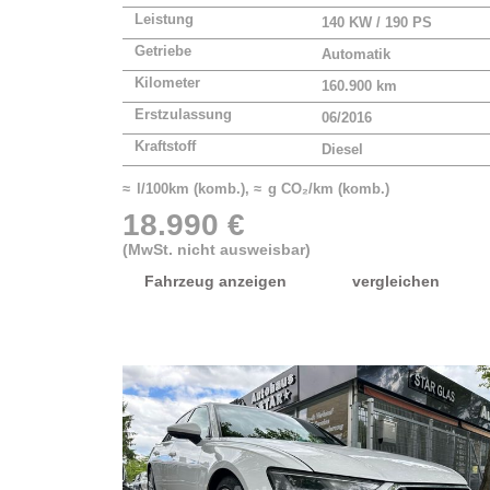
Leistung
140 KW / 190 PS
Getriebe
Automatik
Kilometer
160.900 km
Erstzulassung
06/2016
Kraftstoff
Diesel
≈ l/100km (komb.), ≈ g CO₂/km (komb.)
18.990 €
(MwSt. nicht ausweisbar)
Fahrzeug anzeigen
vergleichen