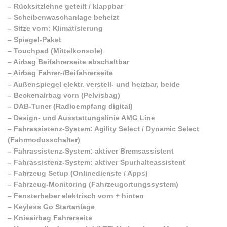
–
Rücksitzlehne geteilt / klappbar
–
Scheibenwaschanlage beheizt
–
Sitze vorn: Klimatisierung
–
Spiegel-Paket
–
Touchpad (Mittelkonsole)
–
Airbag Beifahrerseite abschaltbar
–
Airbag Fahrer-/Beifahrerseite
–
Außenspiegel elektr. verstell- und heizbar, beide
–
Beckenairbag vorn (Pelvisbag)
–
DAB-Tuner (Radioempfang digital)
–
Design- und Ausstattungslinie AMG Line
–
Fahrassistenz-System: Agility Select / Dynamic Select
(Fahrmodusschalter)
–
Fahrassistenz-System: aktiver Bremsassistent
–
Fahrassistenz-System: aktiver Spurhalteassistent
–
Fahrzeug Setup (Onlinedienste / Apps)
–
Fahrzeug-Monitoring (Fahrzeugortungssystem)
–
Fensterheber elektrisch vorn + hinten
–
Keyless Go Startanlage
–
Knieairbag Fahrerseite