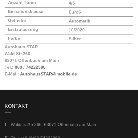
Anzahl Türen
4/5
Emissionsklasse
Euro6
Getriebe
Automatik
Erstzulassung
10/2020
Farbe
Silber
Autohaus STAR
Wald Str.266
63071 Offenbach am Main
Tel.:
069 / 74222380
E-Mail:
AutohausSTAR@mobile.de
KONTAKT
Waldstraße 266, 63071 Offenbach am Main
Tel.: +49 (0)69 74222380