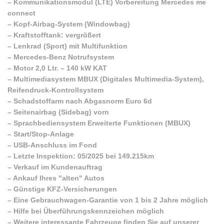
–
Kommunikationsmodul (LTE) Vorbereitung Mercedes me
connect
–
Kopf-Airbag-System (Windowbag)
–
Kraftstofftank: vergrößert
–
Lenkrad (Sport) mit Multifunktion
–
Mercedes-Benz Notrufsystem
–
Motor 2,0 Ltr. – 140 kW KAT
–
Multimediasystem MBUX (Digitales Multimedia-System),
Reifendruck-Kontrollsystem
–
Schadstoffarm nach Abgasnorm Euro 6d
–
Seitenairbag (Sidebag) vorn
–
Sprachbediensystem Erweiterte Funktionen (MBUX)
–
Start/Stop-Anlage
–
USB-Anschluss im Fond
–
Letzte Inspektion: 05/2025 bei 149.215km
–
Verkauf im Kundenauftrag
–
Ankauf Ihres "alten" Autos
–
Günstige KFZ-Versicherungen
–
Eine Gebrauchwagen-Garantie von 1 bis 2 Jahre möglich
–
Hilfe bei Überführungskennzeichen möglich
–
Weitere interessante Fahrzeuge finden Sie auf unserer