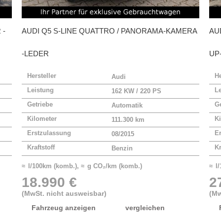
 -
AUDI
Q5 S-LINE QUATTRO / PANORAMA-KAMERA
AU
-LEDER
UP
Hersteller
He
Audi
Leistung
L
162 KW / 220 PS
Getriebe
Ge
Automatik
Kilometer
Ki
111.300 km
Erstzulassung
E
08/2015
Kraftstoff
Kr
Benzin
≈ l/100km (komb.), ≈ g CO₂/km (komb.)
≈ l
18.990 €
2
(MwSt. nicht ausweisbar)
(Mw
Fahrzeug anzeigen
vergleichen