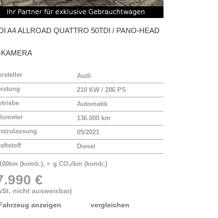
DI
A4 ALLROAD QUATTRO 50TDI / PANO-HEAD
-KAMERA
rsteller
Audi
eistung
210 KW / 286 PS
triebe
Automatik
lometer
136.000 km
rstzulassung
05/2021
aftstoff
Diesel
/100km (komb.), ≈ g CO₂/km (komb.)
7.990 €
St. nicht ausweisbar)
Fahrzeug anzeigen
vergleichen