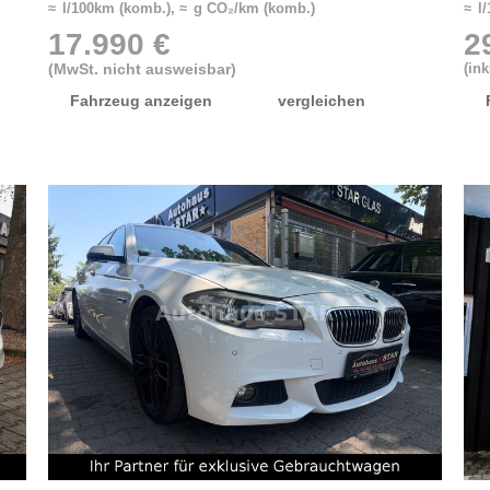
≈ l/100km (komb.), ≈ g CO₂/km (komb.)
≈ l
17.990 €
2
(MwSt. nicht ausweisbar)
(in
Fahrzeug anzeigen
vergleichen