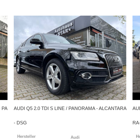
 PA
AUDI
Q5 2.0 TDI S LINE / PANORAMA - ALCANTARA
AU
- DSG
RA
Hersteller
He
Audi