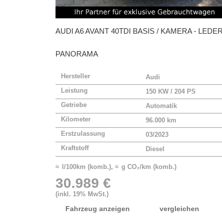
AUDI
A6 AVANT 40TDI BASIS / KAMERA - LEDER
PANORAMA
Hersteller
Audi
Leistung
150 KW / 204 PS
Getriebe
Automatik
Kilometer
96.000 km
Erstzulassung
03/2023
Kraftstoff
Diesel
≈ l/100km (komb.), ≈ g CO₂/km (komb.)
30.989 €
(inkl. 19% MwSt.)
Fahrzeug anzeigen
vergleichen