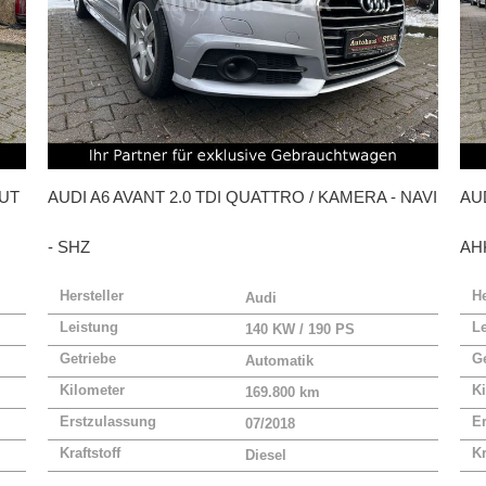
AUT
AUDI
A6 AVANT 2.0 TDI QUATTRO / KAMERA - NAVI
AU
- SHZ
AH
Hersteller
He
Audi
Leistung
L
140 KW / 190 PS
Getriebe
Ge
Automatik
Kilometer
Ki
169.800 km
Erstzulassung
E
07/2018
Kraftstoff
Kr
Diesel