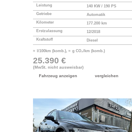
Leistung
140 KW / 190 PS
Getriebe
Automatik
Kilometer
177.200 km
Erstzulassung
12/2018
Kraftstoff
Diesel
≈ l/100km (komb.), ≈ g CO₂/km (komb.)
25.390 €
(MwSt. nicht ausweisbar)
Fahrzeug anzeigen
vergleichen