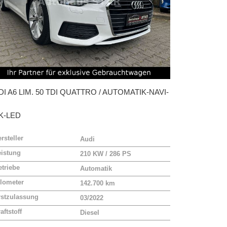
DI
A6 LIM. 50 TDI QUATTRO / AUTOMATIK-NAVI-
K-LED
rsteller
Audi
eistung
210 KW / 286 PS
triebe
Automatik
lometer
142.700 km
rstzulassung
03/2022
aftstoff
Diesel