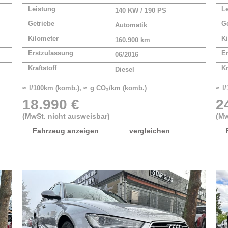
Leistung
L
140 KW / 190 PS
Getriebe
Ge
Automatik
Kilometer
Ki
160.900 km
Erstzulassung
E
06/2016
Kraftstoff
Kr
Diesel
≈ l/100km (komb.), ≈ g CO₂/km (komb.)
≈ l
18.990 €
2
(MwSt. nicht ausweisbar)
(Mw
Fahrzeug anzeigen
vergleichen