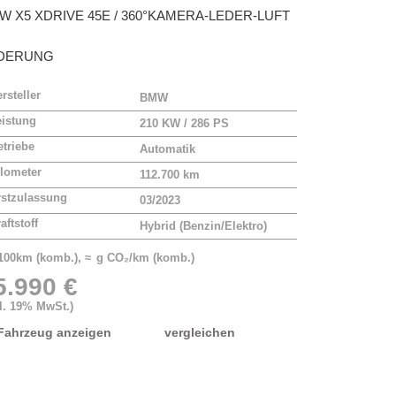
MW
X5 XDRIVE 45E / 360°KAMERA-LEDER-LUFT
DERUNG
rsteller
BMW
eistung
210 KW / 286 PS
triebe
Automatik
lometer
112.700 km
rstzulassung
03/2023
aftstoff
Hybrid (Benzin/Elektro)
/100km (komb.), ≈ g CO₂/km (komb.)
5.990 €
kl. 19% MwSt.)
Fahrzeug anzeigen
vergleichen