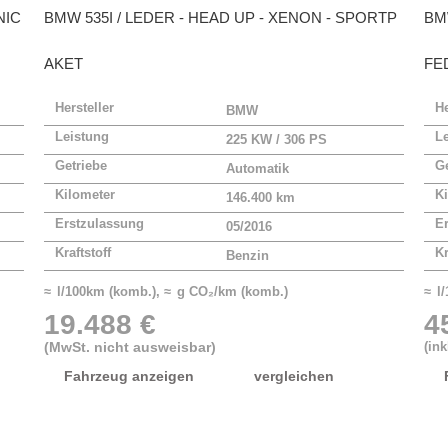
NIC
BMW
535I / LEDER - HEAD UP - XENON - SPORTP
B
AKET
FE
Hersteller
He
BMW
Leistung
L
225 KW / 306 PS
Getriebe
Ge
Automatik
Kilometer
Ki
146.400 km
Erstzulassung
E
05/2016
Kraftstoff
Kr
Benzin
≈ l/100km (komb.), ≈ g CO₂/km (komb.)
≈ l
19.488 €
4
(MwSt. nicht ausweisbar)
(in
Fahrzeug anzeigen
vergleichen