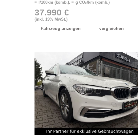
≈ l/100km (komb.), ≈ g CO₂/km (komb.)
37.990 €
(inkl. 19% MwSt.)
Fahrzeug anzeigen
vergleichen