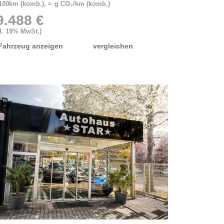
/100km (komb.), ≈ g CO₂/km (komb.)
9.488 €
kl. 19% MwSt.)
Fahrzeug anzeigen
vergleichen