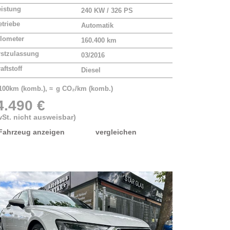
eistung
240 KW / 326 PS
triebe
Automatik
lometer
160.400 km
rstzulassung
03/2016
aftstoff
Diesel
/100km (komb.), ≈ g CO₂/km (komb.)
4.490 €
St. nicht ausweisbar)
Fahrzeug anzeigen
vergleichen