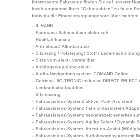
interessante Fahrzeuge finden Sie auf unserer H
Inzahlungnahme Ihres "Gebrauchten" zu fairen Pre
Individuelle Finanzierungsangebote über mehrer
–
II. HAND
–
Panorama-Schiebedach elektrisch
–
Rückfahrkamera
–
Antriebsart: Allradantrieb
–
Sitzbezug / Polsterung: Stoff / Ledernachbildung
–
Sitze vorn elektr. verstellbar
–
Anhängerkupplung elektr.
–
Audio-Navigationssystem: COMAND Online
–
Getriebe: 9G-TRONIC inklusive DIRECT SELECT
–
Lenkradschaltpaddles
–
Sitzheizung
–
Fahrassistenz-System: aktiver Park-Assistent
–
Fahrassistenz-System: Fernlichtassistent Adapti
–
Fahrassistenz-System: Verkehrszeichenerkennu
–
Fahrassistenz-System: Agility Select / Dynamic 
–
Fahrassistenz-System: Attention-Assist (Müdig
–
Fahrassistenz-System: Auffahrwarnsystem mit Br