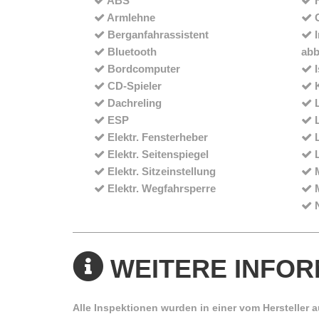
ABS
F
Armlehne
G
Berganfahrassistent
I
Bluetooth
abb
Bordcomputer
I
CD-Spieler
K
Dachreling
L
ESP
L
Elektr. Fensterheber
L
Elektr. Seitenspiegel
L
Elektr. Sitzeinstellung
M
Elektr. Wegfahrsperre
M
N
WEITERE INFO
Alle Inspektionen wurden in einer vom Hersteller a