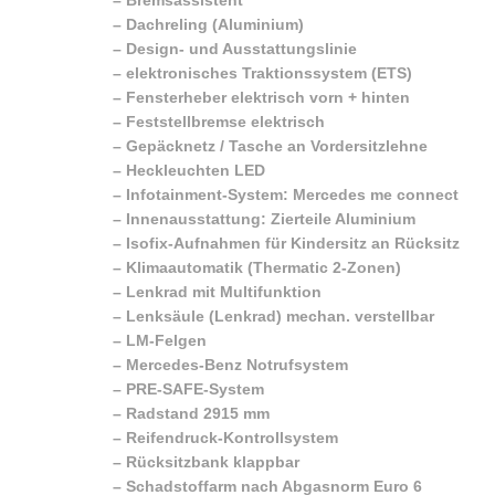
–
Dachreling (Aluminium)
–
Design- und Ausstattungslinie
–
elektronisches Traktionssystem (ETS)
–
Fensterheber elektrisch vorn + hinten
–
Feststellbremse elektrisch
–
Gepäcknetz / Tasche an Vordersitzlehne
–
Heckleuchten LED
–
Infotainment-System: Mercedes me connect
–
Innenausstattung: Zierteile Aluminium
–
Isofix-Aufnahmen für Kindersitz an Rücksitz
–
Klimaautomatik (Thermatic 2-Zonen)
–
Lenkrad mit Multifunktion
–
Lenksäule (Lenkrad) mechan. verstellbar
–
LM-Felgen
–
Mercedes-Benz Notrufsystem
–
PRE-SAFE-System
–
Radstand 2915 mm
–
Reifendruck-Kontrollsystem
–
Rücksitzbank klappbar
–
Schadstoffarm nach Abgasnorm Euro 6