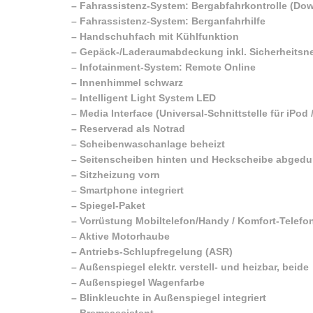
–
Fahrassistenz-System: Bergabfahrkontrolle (Dow
–
Fahrassistenz-System: Berganfahrhilfe
–
Handschuhfach mit Kühlfunktion
–
Gepäck-/Laderaumabdeckung inkl. Sicherheitsn
–
Infotainment-System: Remote Online
–
Innenhimmel schwarz
–
Intelligent Light System LED
–
Media Interface (Universal-Schnittstelle für iPod 
–
Reserverad als Notrad
–
Scheibenwaschanlage beheizt
–
Seitenscheiben hinten und Heckscheibe abgedu
–
Sitzheizung vorn
–
Smartphone integriert
–
Spiegel-Paket
–
Vorrüstung Mobiltelefon/Handy / Komfort-Telefon
–
Aktive Motorhaube
–
Antriebs-Schlupfregelung (ASR)
–
Außenspiegel elektr. verstell- und heizbar, beide
–
Außenspiegel Wagenfarbe
–
Blinkleuchte in Außenspiegel integriert
–
Bremsassistent