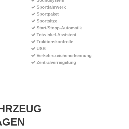
Soundsystem
Sportfahrwerk
Sportpaket
Sportsitze
Start/Stopp-Automatik
Totwinkel-Assistent
Traktionskontrolle
USB
Verkehrszeichenerkennung
Zentralverriegelung
HRZEUG
AGEN