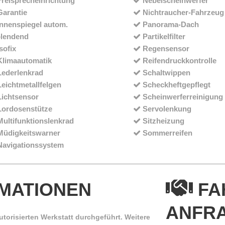
reisprecheinrichtung
Nebelscheinwerfer
arantie
Nichtraucher-Fahrzeug
nnenspiegel autom.
Panorama-Dach
lendend
Partikelfilter
sofix
Regensensor
limaautomatik
Reifendruckkontrolle
ederlenkrad
Schaltwippen
eichtmetallfelgen
Scheckheftgepflegt
ichtsensor
Scheinwerferreinigung
ordosenstütze
Servolenkung
ultifunktionslenkrad
Sitzheizung
üdigkeitswarner
Sommerreifen
avigationssystem
RMATIONEN
FA
ANFR
utorisierten Werkstatt durchgeführt. Weitere