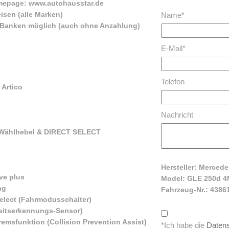
omepage: www.autohausstar.de
isen (alle Marken)
Name*
e Banken möglich (auch ohne Anzahlung)
E-Mail*
Telefon
 Artico
Nachricht
 Wählhebel & DIRECT SELECT
Hersteller: Merced
ve plus
Model: GLE 250d 4
ng
Fahrzeug-Nr.: 4386
Select (Fahrmodusschalter)
keitserkennungs-Sensor)
emsfunktion (Collision Prevention Assist)
*Ich habe die
Daten