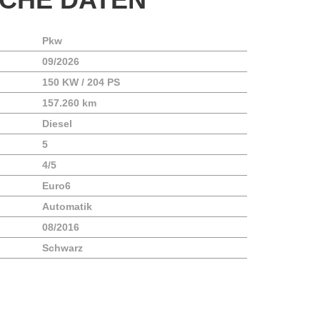
Pkw
09/2026
150 KW / 204 PS
157.260 km
Diesel
5
4/5
Euro6
Automatik
08/2016
Schwarz