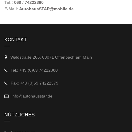
Tel.:
069 / 74222380
E-Mail:
AutohausSTAR@mobile.de
KONTAKT
Waldstraße 266, 63071 Offenbach am Main
Tel.: +49 (0)69 74222380
Fax: +49 (0)69 74222379
info@autohausstar.de
NÜTZLICHES