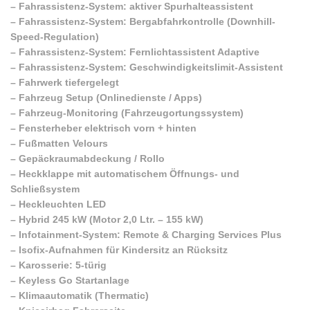
–
Fahrassistenz-System: aktiver Spurhalteassistent
–
Fahrassistenz-System: Bergabfahrkontrolle (Downhill-
Speed-Regulation)
–
Fahrassistenz-System: Fernlichtassistent Adaptive
–
Fahrassistenz-System: Geschwindigkeitslimit-Assistent
–
Fahrwerk tiefergelegt
–
Fahrzeug Setup (Onlinedienste / Apps)
–
Fahrzeug-Monitoring (Fahrzeugortungssystem)
–
Fensterheber elektrisch vorn + hinten
–
Fußmatten Velours
–
Gepäckraumabdeckung / Rollo
–
Heckklappe mit automatischem Öffnungs- und
Schließsystem
–
Heckleuchten LED
–
Hybrid 245 kW (Motor 2,0 Ltr. – 155 kW)
–
Infotainment-System: Remote & Charging Services Plus
–
Isofix-Aufnahmen für Kindersitz an Rücksitz
–
Karosserie: 5-türig
–
Keyless Go Startanlage
–
Klimaautomatik (Thermatic)