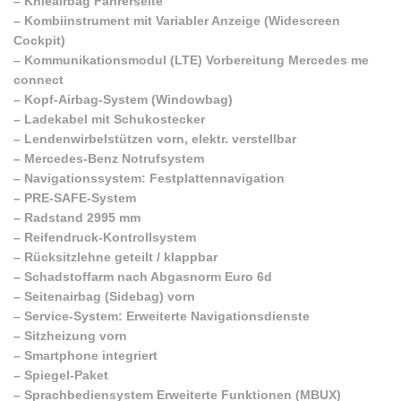
–
Knieairbag Fahrerseite
–
Kombiinstrument mit Variabler Anzeige (Widescreen
Cockpit)
–
Kommunikationsmodul (LTE) Vorbereitung Mercedes me
connect
–
Kopf-Airbag-System (Windowbag)
–
Ladekabel mit Schukostecker
–
Lendenwirbelstützen vorn, elektr. verstellbar
–
Mercedes-Benz Notrufsystem
–
Navigationssystem: Festplattennavigation
–
PRE-SAFE-System
–
Radstand 2995 mm
–
Reifendruck-Kontrollsystem
–
Rücksitzlehne geteilt / klappbar
–
Schadstoffarm nach Abgasnorm Euro 6d
–
Seitenairbag (Sidebag) vorn
–
Service-System: Erweiterte Navigationsdienste
–
Sitzheizung vorn
–
Smartphone integriert
–
Spiegel-Paket
–
Sprachbediensystem Erweiterte Funktionen (MBUX)