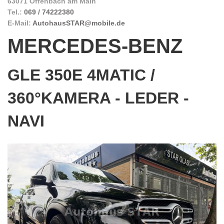
63071 Offenbach am Main
Tel.:
069 / 74222380
E-Mail:
AutohausSTAR@mobile.de
MERCEDES-BENZ
GLE 350E 4MATIC /
360°KAMERA - LEDER -
NAVI